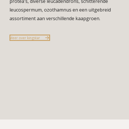
protea's, diverse leucadendrons, schitterende
leucospermum, ozothamnus en een uitgebreid
assortiment aan verschillende kaapgroen.
Meer over kingstar